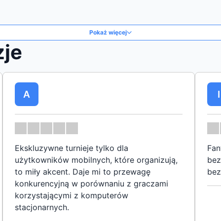
Pokaż więcej
zje
Arjen De Witt
A
I
14.03.2026
Ekskluzywne turnieje tylko dla
Fan
użytkowników mobilnych, które organizują,
bez
to miły akcent. Daje mi to przewagę
bez
konkurencyjną w porównaniu z graczami
korzystającymi z komputerów
stacjonarnych.