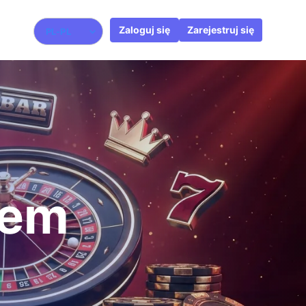
Zaloguj się
Zarejestruj się
PL-PL
sem