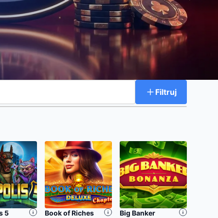
Filtruj
s 5
Book of Riches
Big Banker