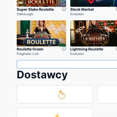
Super Stake Roulette
Stock Market
StakeLogic
Evolution
Roulette Green
Lightning Roulette
Pragmatic Live
Evolution
Dostawcy