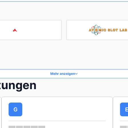
Mehr anzeigen
tungen
Goran Lind
G