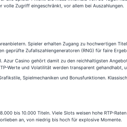
er volle Zugriff eingeschränkt, vor allem bei Auszahlungen.
twareanbieter
eanbietern. Spieler erhalten Zugang zu hochwertigen Titel
tzen geprüfte Zufallszahlengeneratoren (RNG) für faire Ergeb
tel. Azur Casino gehört damit zu den reichhaltigsten Ange
RTP-Werte und Volatilität werden transparent gehandhabt, u
 Grafikstile, Spielmechaniken und Bonusfunktionen. Klassisc
.000 bis 10.000 Titeln. Viele Slots weisen hohe RTP-Raten
 Vorlieben an, von niedrig bis hoch für explosive Momente.