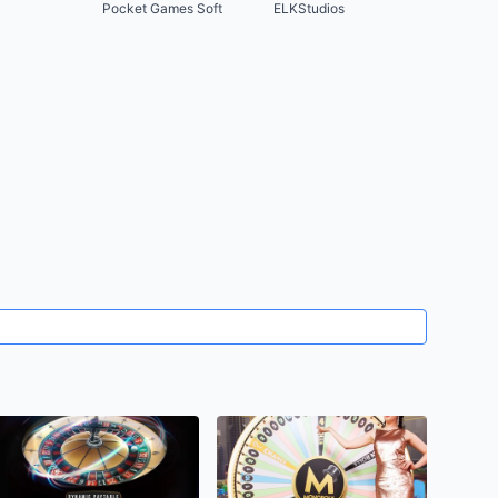
Pocket Games Soft
ELKStudios