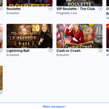
Roulette
VIP Roulette - The Club
D
Evolution
Pragmatic Live
R
A
Lightning Ball
Cash or Crash
R
Evolution
Evolution
X
Mehr anzeigen