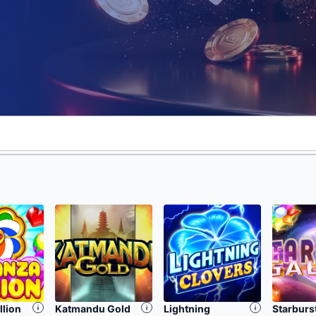
llion
Katmandu Gold
Lightning
Starburs