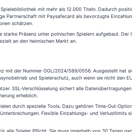
pielebibliothek mit mehr als 12.000 Titeln. Dadurch positio
ge Partnerschaft mit Paysafecard als bevorzugte Einzahlu
ionen schätzen.
e starke Präsenz unter polnischen Spielern aufgebaut. Der In
gezielt an den heimischen Markt an.
enz mit der Nummer OGL/2024/589/0556. Ausgestellt hat si
asynobetrieb und Spielerschutz, auch wenn sie nicht den EU
er. SSL-Verschlüsselung sichert alle Datenübertragungen 
herung erheblich.
ielen durch spezielle Tools. Dazu gehören Time-Out-Option
Unterbrechungen. Flexible Einzahlungs- und Verlustlimits s
ür alle Spieler Pflicht. Sie muss innerhalb von 30 Tagen n