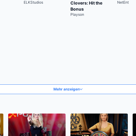
ELKStudios
NetEnt
Clovers: Hit the
Bonus
Playson
Mehr anzeigen