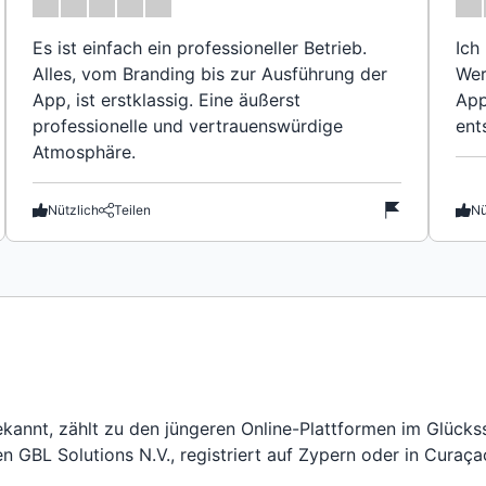
19.06.2025
Es ist einfach ein professioneller Betrieb.
Ich
Alles, vom Branding bis zur Ausführung der
Wer
App, ist erstklassig. Eine äußerst
App
professionelle und vertrauenswürdige
ent
Atmosphäre.
Nützlich
Teilen
Nü
te Von Azur Casino
kannt, zählt zu den jüngeren Online-Plattformen im Glücksspi
 GBL Solutions N.V., registriert auf Zypern oder in Curaçao