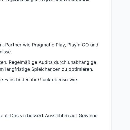
n. Partner wie Pragmatic Play, Play'n GO und
nisse.
boten. Regelmäßige Audits durch unabhängige
m langfristige Spielchancen zu optimieren.
he Fans finden ihr Glück ebenso wie
 auf. Das verbessert Aussichten auf Gewinne